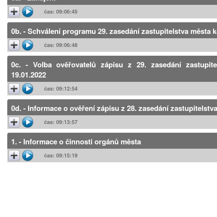
čas: 09:06:45
0b. - Schválení programu 29. zasedání zastupitelstva města
čas: 09:06:48
0c. - Volba ověřovatelů zápisu z 29. zasedání zastupi
19.01.2022
čas: 09:12:54
0d. - Informace o ověření zápisu z 28. zasedání zastupitelstv
čas: 09:13:57
1. - Informace o činnosti orgánů města
čas: 09:15:19
2. - Dotazy, připomínky a podněty členů zastupitelstva 
právnických osob založených nebo zřízených městem a opr
osob s majoritním podílem města
čas: 10:14:57