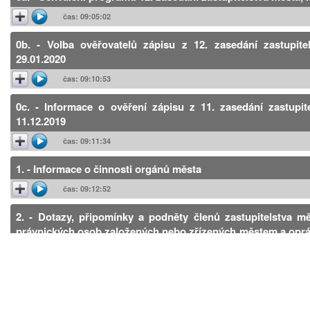
čas: 09:05:02
0b. - Volba ověřovatelů zápisu z 12. zasedání zastupit
29.01.2020
čas: 09:10:53
0c. - Informace o ověření zápisu z 11. zasedání zastupi
11.12.2019
čas: 09:11:34
1. - Informace o činnosti orgánů města
čas: 09:12:52
2. - Dotazy, připomínky a podněty členů zastupitelstva 
právnických osob založených nebo zřízených městem a opr
osob s majoritním podílem města
čas: 09:43:35
3. - Návrh na poskytnutí účelové neinvestiční dotace na p
Dnů vzdušných sil 2020