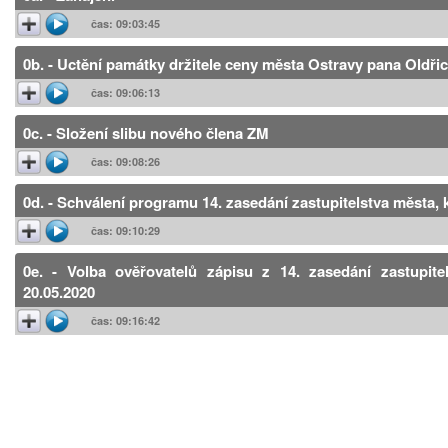
čas: 09:03:45
0b. - Uctění památky držitele ceny města Ostravy pana Oldři
čas: 09:06:13
0c. - Složení slibu nového člena ZM
čas: 09:08:26
0d. - Schválení programu 14. zasedání zastupitelstva města,
čas: 09:10:29
0e. - Volba ověřovatelů zápisu z 14. zasedání zastupit
20.05.2020
čas: 09:16:42
0f. - Informace o ověření zápisu z 13. zasedání zastupi
04.03.2020
čas: 09:17:32