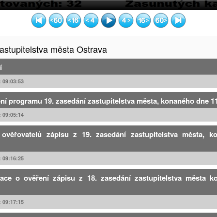
astupitelstva města Ostrava
í
: 09:03:53
ení programu 19. zasedání zastupitelstva města, konaného dne 1
: 09:05:14
 ověřovatelů zápisu z 19. zasedání zastupitelstva města, 
: 09:16:25
mace o ověření zápisu z 18. zasedání zastupitelstva města 
: 09:17:15