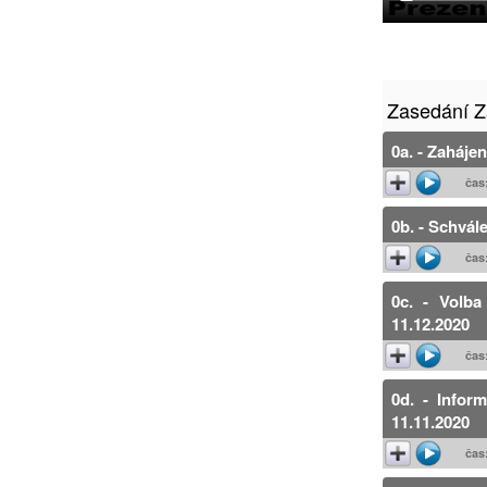
Zasedání Z
0a. - Zahájen
čas
0b. - Schvál
čas
0c. - Volba
11.12.2020
čas
0d. - Infor
11.11.2020
čas